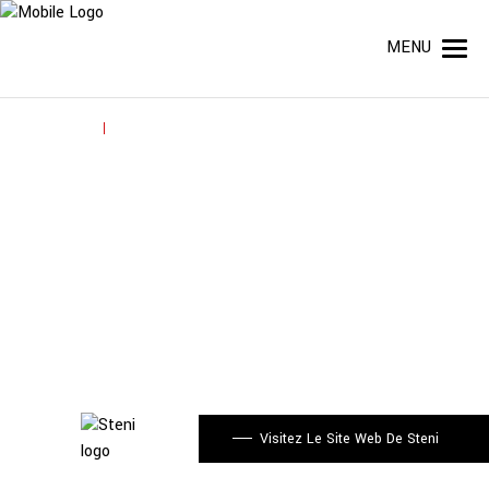
MENU
Steni -
Panneaux
de façade
Visitez Le Site Web De Steni