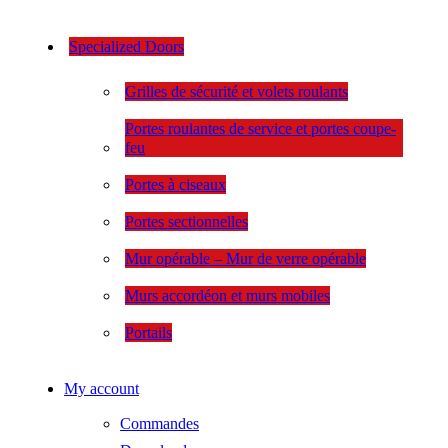
Specialized Doors
Grilles de sécurité et volets roulants
Portes roulantes de service et portes coupe-
feu
Portes à ciseaux
Portes sectionnelles
Mur opérable – Mur de verre opérable
Murs accordéon et murs mobiles
Portails
My account
Commandes