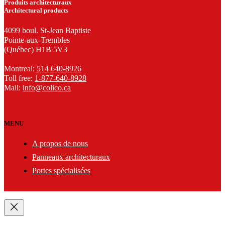
Produits architecturaux
Architectural products
4099 boul. St-Jean Baptiste
Pointe-aux-Trembles
(Québec) H1B 5V3
Montreal:
514 640-8926
Toll free:
1-877-640-8928
Mail:
info@colico.ca
MENU
A propos de nous
Panneaux architecturaux
Portes spécialisées