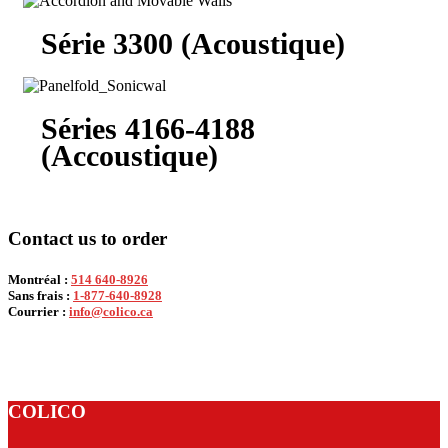
Série 3300 (Acoustique)
Séries 4166-4188
(Accoustique)
Contact us to order
Montréal :
514 640-8926
Sans frais :
1-877-640-8928
Courrier :
info@colico.ca
COLICO