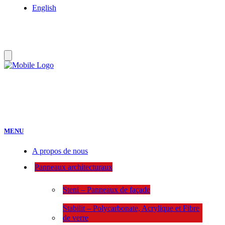
English
:
MENU
A propos de nous
Panneaux architecturaux
Steni – Panneaux de façade
Stabilit – Polycarbonate, Acrylique et Fibre
de verre