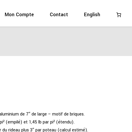
:
Mon Compte
Contact
English
 aluminium de 7″ de large – motif de briques.
pi² (empilé) et 1,45 lb par pi² (étendu).
r du rideau plus 3″ par poteau (calcul estimé).