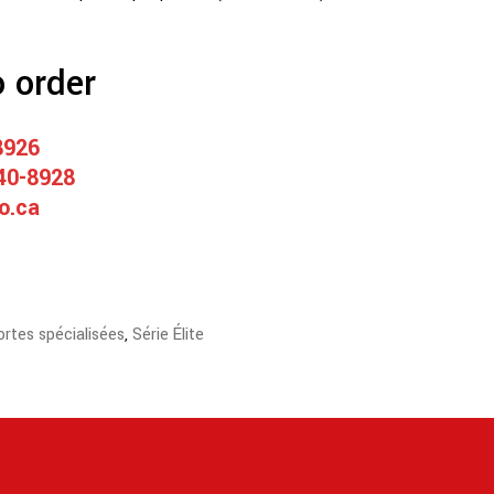
o order
8926
40-8928
o.ca
ortes spécialisées
,
Série Élite