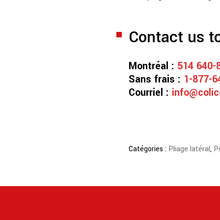
Contact us t
Montréal :
514 640-
Sans frais :
1-877-6
Courriel :
info@colic
Catégories :
Pliage latéral
,
P