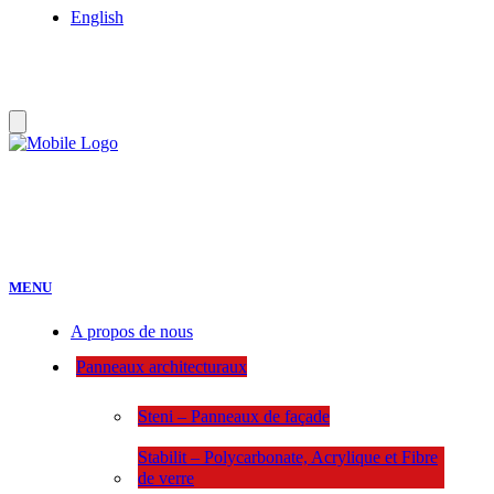
English
:
MENU
A propos de nous
Panneaux architecturaux
Steni – Panneaux de façade
Stabilit – Polycarbonate, Acrylique et Fibre
de verre