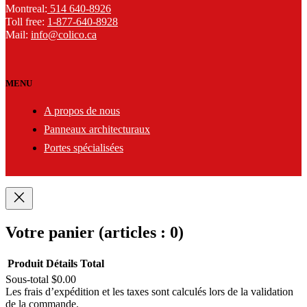
Montreal:
514 640-8926
Toll free:
1-877-640-8928
Mail:
info@colico.ca
MENU
A propos de nous
Panneaux architecturaux
Portes spécialisées
Votre panier
(articles : 0)
Produit
Détails
Total
Sous-total
$0.00
Produits
Les frais d’expédition et les taxes sont calculés lors de la validation
de la commande.