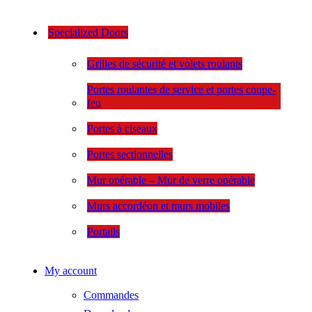
Specialized Doors
Grilles de sécurité et volets roulants
Portes roulantes de service et portes coupe-
feu
Portes à ciseaux
Portes sectionnelles
Mur opérable – Mur de verre opérable
Murs accordéon et murs mobiles
Portails
My account
Commandes