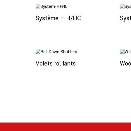
Lire La Suite
Système – H/HC
Sys
Lire La Suite
Volets roulants
Woo