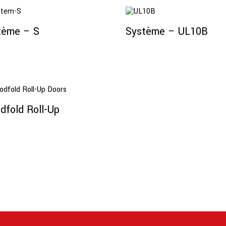
Lire La Suite
Lire La Suite
tème – S
Système – UL10B
Lire La Suite
dfold Roll-Up