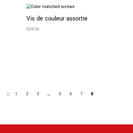
Ajouter Au
Panier
Vis de couleur assortie
$
29.00
1
2
3
…
5
6
7
8