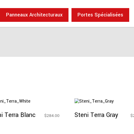
Panneaux Architecturaux
Portes Spécialisées
Ajouter Au
Ajouter Au
Panier
Panier
i Terra Blanc
Steni Terra Gray
$
284.00
$